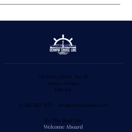
176 Cherry Street, Pier 36
Toronto, Ontario
M5A 1A4
info@torontocruises.com
+1 416-507-1173
It's The Boat Life
Welcome Aboard